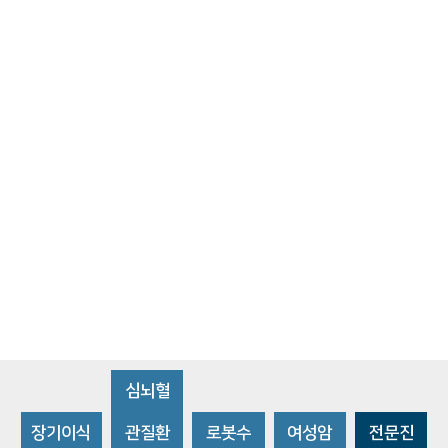
심뇌혈
장기이식
관질환
로봇수
여성암
전문진