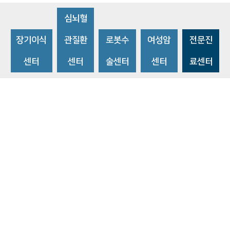
심뇌혈
장기이식
관질환
로봇수
여성암
전문진
센터
센터
술센터
센터
료센터
비급여수가조회
환자 권리와 의무
개인정보처리방침
이메일 무단수집거부