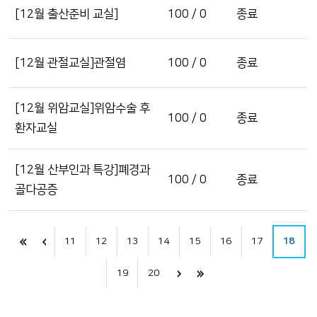
[12월 출산준비 교실]
100 / 0
종료
[12월 관절교실]관절염
100 / 0
종료
[12월 위암교실]위암수술 후
100 / 0
종료
환자교실
[12월 산부인과 특강]폐경과
100 / 0
종료
골다공증
11
12
13
14
15
16
17
18
19
20