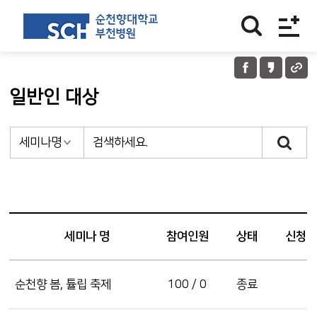
일반인 대상
세미나 명
참여인원
상태
신청
순천향 봄, 튤립 축제
100 / 0
종료