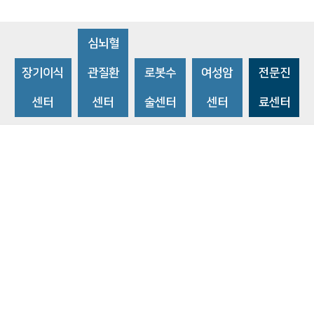
심뇌혈
장기이식
관질환
로봇수
여성암
전문진
센터
센터
술센터
센터
료센터
비급여수가조회
환자 권리와 의무
개인정보처리방침
이메일 무단수집거부