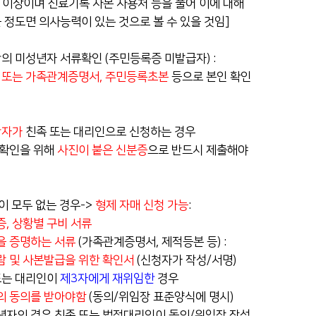
세 이상이며 진료기록 사본 사용처 등을 풀어 이에 대해
인재채용
 정도면 의사능력이 있는 것으로 볼 수 있을 것임]
순천향 네트워크
후원
만의 미성년자 서류확인 (주민등록증 미발급자) :
증 또는 가족관계증명서, 주민등록초본
등으로 본인 확인
병원 HI
만자가
친족 또는 대리인으로 신청하는 경우
 확인을 위해
사진이 붙은 신분증
으로 반드시 제출해야
이 모두 없는 경우->
형제 자매 신청 가능
:
, 상황별 구비 서류
을 증명하는 서류
(가족관계증명서, 제적등본 등) :
람 및 사본발급을 위한 확인서
(신청자가 작성/서명)
또는 대리인이
제3자에게 재위임한
경우
의 동의를 받아야함
(동의/위임장 표준양식에 명시)
성년자의 경우 친족 또는 법정대리인이 동의/위임장 작성