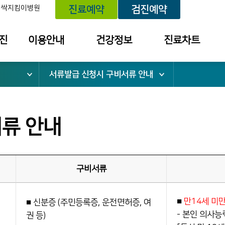
새싹지킴이병원
진료예약
검진예약
진
이용안내
건강정보
진료차트
서류발급 신청시 구비서류 안내
위치안내
건강정보
예약내역
외래진료안내
진료내역
건강검진안내
검진 결과 내역
류 안내
입퇴원안내
외래약 처방내역
응급진료안내
불편/건의
접수내역
구비서류
건강보험안내
칭찬사연 내역
병문안 안내
■
만14세 미만
■ 신분증 (주민등록증, 운전면허증, 여
서류발급 안내
- 본인 의사능
권 등)
전화번호안내