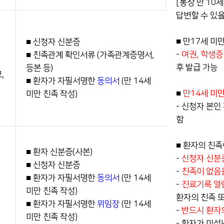
[통상 만 10
장례식장 안내
답변할 수 있을
간호간병
통합서비스 안내
■ 만17세 미
■ 신청자 신분증
-
여권, 학생
■ 친족관계 확인서류 (가족관계증명서,
모바일 앱
후 발급 가능
등본 등)
,
■ 환자가 자필서명한
동의서
(만 14세
■
만14세 미
미만 친족 작성)
- 신청자 본인
함
■ 환자의 친족
■ 환자 신분증(사본)
-
신청자 신분증
■ 신청자 신분증
-
친족이 없음
■ 환자가 자필서명한
동의서
(만 14세
-
진료기록 열
미만 친족 작성)
환자의 친족 
■ 환자가 자필서명한
위임장
(만 14세
-
반드시 환자
미만 친족 작성)
- 환자가 미