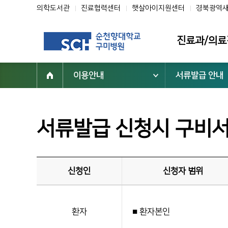
의학도서관
진료협력센터
햇살아이지원센터
경북광역
진료과/의료
이용안내
서류발급 안내
진료과
의료진
클리닉
서류발급 신청시 구비서
전문진료센터
진료지원부서
신청인
신청자 범위
환자
■ 환자본인