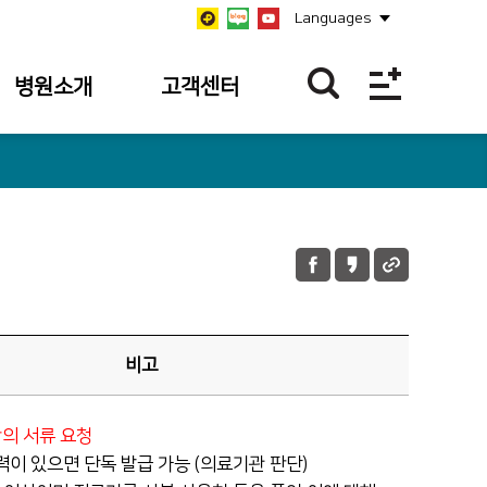
Languages
병원소개
고객센터
병원개요
FAQ
연혁
불편/건의 접수
비전/미션/
칭찬사연 접수
핵심가치
윤리강령
병원장인사말
비고
안전보건경영방침
사회공헌
의 서류 요청
력이 있으면 단독 발급 가능 (의료기관 판단)
병원소식