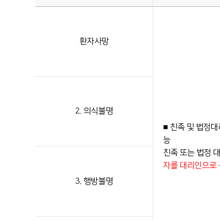
환자사망
2. 의식불명
■ 친족 및 법정대
능
친족 또는 법정 
자를 대리인으로
3. 행방불명