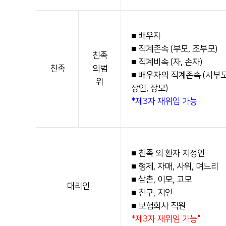
순천향대학교 부속 구미병원
054-468-9114
■ 배우자
■ 직계존속 (부모, 조부모)
친족
■ 직계비속 (자, 손자)
친족
의범
■ 배우자의 직계존속 (시부모
위
장인, 장모)
*제3자 재위임 가능
■ 친족 외 환자 지정인
■ 형제, 자매, 사위, 며느리
■ 삼촌, 이모, 고모
대리인
■ 친구, 지인
■ 보험회사 직원
*제3자 재위임 가능"