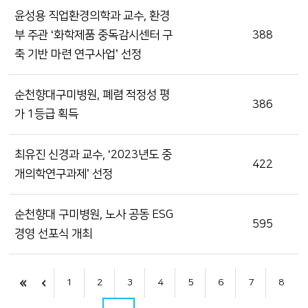
윤성용 직업환경의학과 교수, 환경
부 주관 ‘화학제품 중독감시센터 구
388
축 기반 마련 연구사업’ 선정
순천향대구미병원, 폐렴 적정성 평
386
가 1등급 획득
최유진 신경과 교수, ‘2023년도 중
422
개의학연구과제’ 선정
순천향대 구미병원, 노사 공동 ESG
595
경영 선포식 개최
1
2
3
4
5
6
7
8