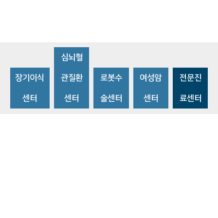
심뇌혈
장기이식
관질환
로봇수
여성암
전문진
센터
센터
술센터
센터
료센터
비급여수가조회
환자 권리와 의무
개인정보처리방침
이메일 무단수집거부