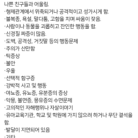
나쁜 친구들과 어울림.
·형제관계에서 위축되거나 공격적이고 성가시게 함.
·불복종, 욕설, 말다툼, 고함을 치며 싸움이 잦음.
·사람이나 동물을 괴롭히고 잔인한 행동을 함.
·신경질 짜증이 많음.
·도벽, 공격성, 거짓말 등의 행동문제
·주의가 산만함
·틱증상
·불안
·우울
·선택적 함구증
·강박적 사고 및 행동
·야뇨증, 유뇨증, 유분증의 증상
·악몽, 불면증, 몽유증의 수면문제
·고의적인 자해행위나 자살이야기
·유아교육기관, 학교 및 학원에 가지 않으려 하거나 무단 결석을
함.
·발달이 지연되어 있음
·기타