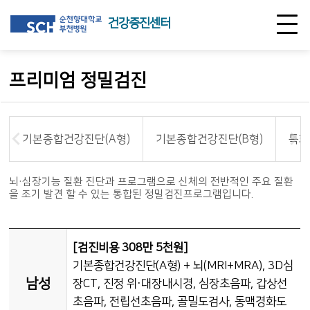
건강증진센터
프리미엄 정밀검진
기본종합건강진단(A형)
기본종합건강진단(B형)
특화
뇌·심장기능 질환 진단과 프로그램으로 신체의 전반적인 주요 질환
을 조기 발견 할 수 있는 통합된 정밀검진프로그램입니다.
[검진비용 308만 5천원]
기본종합건강진단(A형) + 뇌(MRI+MRA), 3D심
남성
장CT, 진정 위·대장내시경, 심장초음파, 갑상선
초음파, 전립선초음파, 골밀도검사, 동맥경화도