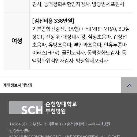
검사, 동맥경화위험인자검사, 방광암세포검사
[검진비용 338만원]
기본종합건강진단(A형) + 뇌(MRI+MRA), 3D심
장CT, 진정 위·대장내시경, 심장초음파, 갑상선
여성
초음파, 유방초음파, 부인과초음파, 인유두종바
이러스(HPV), 골밀도검사, 동맥경화도검사, 동
맥경화위험인자검사, 방광암세포검사
개인정보처리방침
14584 경기도 부천시 조마루로 170 순천향대학교 부속 부천병원
건강증진센터