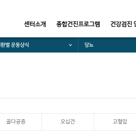
센터소개
종합건진프로그램
건강검진 
질환별 운동상식
당뇨
골다공증
오십견
고혈압