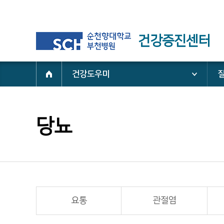
건강증진센터
건강도우미
당뇨
요통
관절염